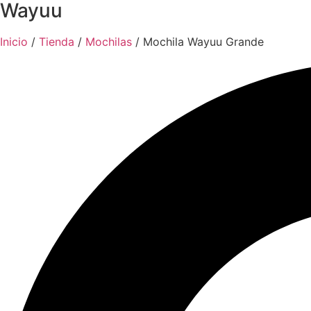
Wayuu
Inicio
/
Tienda
/
Mochilas
/ Mochila Wayuu Grande