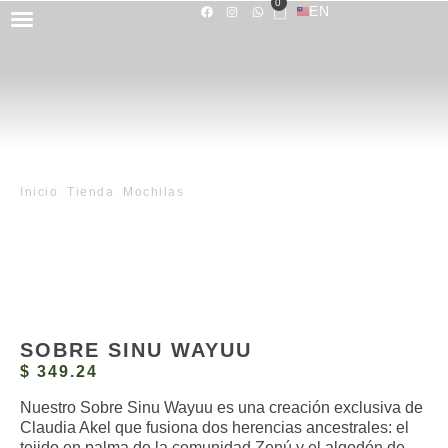
0
EN
SOBRE NOSOTROS
COLECCIÓN
Inicio
/
Tienda
/
Mochilas
/ Sobre Sinu Wayuu
SOBRE SINU WAYUU
$
349.24
Nuestro Sobre Sinu Wayuu es una creación exclusiva de
Claudia Akel que fusiona dos herencias ancestrales: el
tejido en palma de la comunidad Zenú y el algodón de