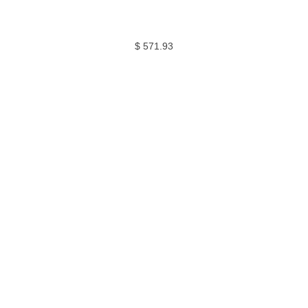
$
571.93
VER MOCHILA