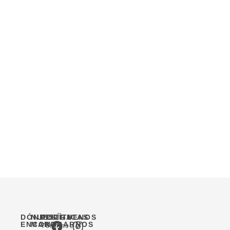
VER MOCHILA
Colección Selva
DÓNDE
NUESTRA
POLÍTICAS
SÍGUENOS
ENCONTRARNOS
MARCA
Términos y